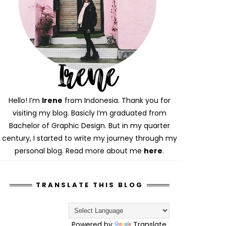
Hello! I’m
Irene
from Indonesia. Thank you for
visiting my blog. Basicly I’m graduated from
Bachelor of Graphic Design. But in my quarter
century, I started to write my journey through my
personal blog. Read more about me
here
.
TRANSLATE THIS BLOG
Powered by
Translate