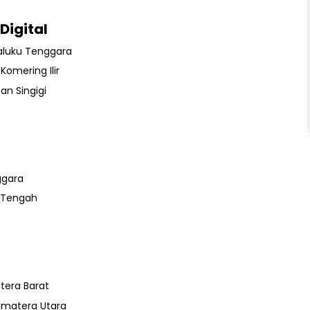
Digital
aluku Tenggara
Komering Ilir
an Singigi
ggara
i Tengah
era Barat
umatera Utara