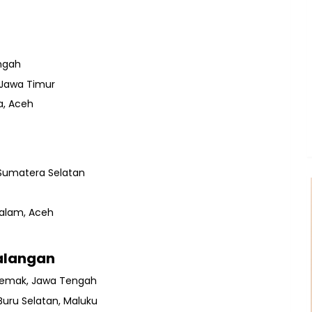
engah
 Jawa Timur
a, Aceh
 Sumatera Selatan
salam, Aceh
ualangan
 Demak, Jawa Tengah
uru Selatan, Maluku