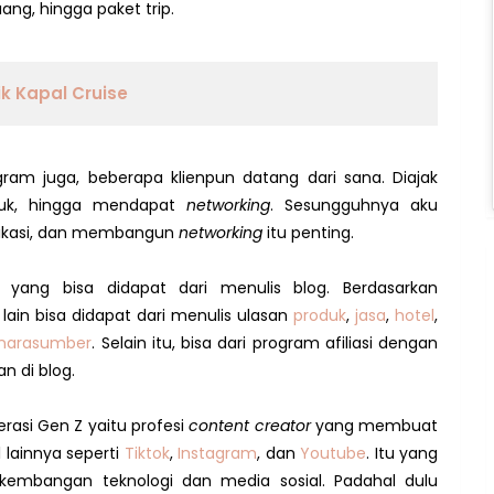
uang, hingga paket trip.
k Kapal Cruise
gram juga, beberapa klienpun datang dari sana. Diajak
oduk, hingga mendapat
networking
. Sesungguhnya aku
omunikasi, dan membangun
networking
itu penting.
yang bisa didapat dari menulis blog. Berdasarkan
ain bisa didapat dari menulis ulasan
produk
,
jasa
,
hotel
,
narasumber
. Selain itu, bisa dari program afiliasi dengan
an di blog.
rasi Gen Z yaitu profesi
content creator
yang membuat
l lainnya seperti
Tiktok
,
Instagram
, dan
Youtube
. Itu yang
kembangan teknologi dan media sosial. Padahal dulu