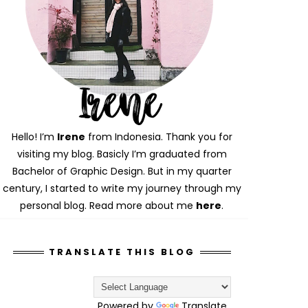
Hello! I’m
Irene
from Indonesia. Thank you for
visiting my blog. Basicly I’m graduated from
Bachelor of Graphic Design. But in my quarter
century, I started to write my journey through my
personal blog. Read more about me
here
.
TRANSLATE THIS BLOG
Powered by
Translate