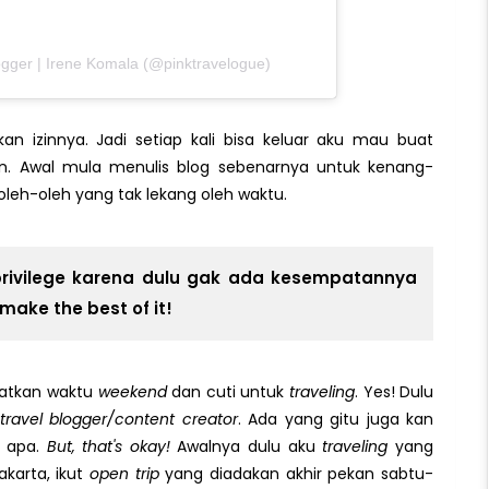
ogger | Irene Komala (@pinktravelogue)
an izinnya. Jadi setiap kali bisa keluar aku mau buat
an. Awal mula menulis blog sebenarnya untuk kenang-
i oleh-oleh yang tak lekang oleh waktu.
privilege karena dulu gak ada kesempatannya
make the best of it!
atkan waktu
weekend
dan cuti untuk
traveling
. Yes! Dulu
i
travel blogger/content creator
. Ada yang gitu juga kan
h apa.
But, that's okay!
Awalnya dulu aku
traveling
yang
akarta, ikut
open trip
yang diadakan akhir pekan sabtu-