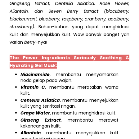
Gingseng Extract, Centella Asiatica, Rose Flower,
Allantoin, dan
Seven Berry Extract (blackberry,
blackcurrant, blueberry, raspberry, cranberry, acaiberry,
strawberry)
. Bahan-bahan yang dapat menghidrasi
kulit dan menyejukkan kulit. Wow banyak banget yah
varian
berry
-nya!
The Power Ingredients Seriously Soothing &
Hydrating Gel Mask:
Niacinamide
, membantu menyamarkan
noda gelap pada wajah.
Vitamin C
, membantu meratakan warna
kulit.
Centella Asiatica
, membantu menyejukkan
kulit yang teriritasi ringan.
Grape Water
, membantu menghidrasi kulit.
Ginseng Extract
, membantu merawat
kekencangan kulit.
Allantoin
, membantu menyejukkan kulit
yang teriritasi ringan.