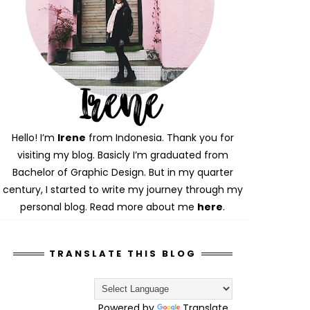
Hello! I’m
Irene
from Indonesia. Thank you for
visiting my blog. Basicly I’m graduated from
Bachelor of Graphic Design. But in my quarter
century, I started to write my journey through my
personal blog. Read more about me
here
.
TRANSLATE THIS BLOG
Powered by
Translate