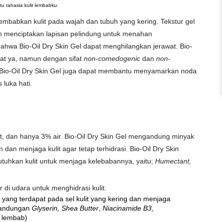
tu rahasia kulit lembabku.
embabkan kulit pada wajah dan tubuh yang kering.
Tekstur gel
 menciptakan lapisan pelindung untuk menahan
 bahwa
Bio-Oil Dry Skin Gel dapat
menghilangkan jerawat.
Bio-
at ya, namun dengan sifat
non-comedogenic
dan
non-
Bio-Oil Dry Skin Gel juga dapat membantu
menyamarkan noda
 luka hati.
t, dan hanya 3% air.
Bio-Oil Dry Skin Gel
mengandung
minyak
dan menjaga kulit agar tetap
terhidrasi.
Bio-Oil Dry Skin
uhkan kulit untuk menjaga kelebabannya, yaitu;
Humectant,
 di udara untuk menghidrasi kulit.
yang terdapat pada sel kulit yang kering dan menjaga
kandungan
Glyserin
,
Shea Butter
,
Niacinamide B3
,
p lembab)