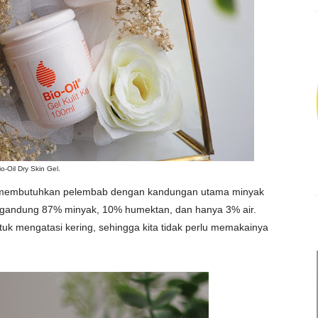
io-Oil Dry Skin Gel.
ring membutuhkan pelembab dengan kandungan utama minyak
andung 87% minyak, 10% humektan, dan hanya 3% air.
tuk mengatasi kering, sehingga kita tidak perlu memakainya