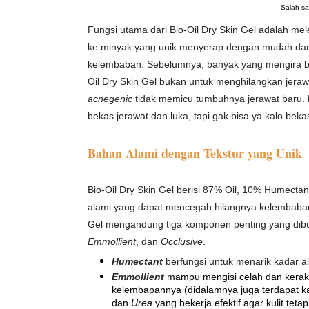
Salah sa
Fungsi utama dari Bio-Oil Dry Skin Gel adalah
mel
ke minyak yang unik menyerap dengan mudah dan
kelembaban.
Sebelumnya, banyak yang mengira
Oil Dry Skin Gel bukan untuk menghilangkan jeraw
acnegenic
tidak memicu tumbuhnya jerawat baru.
bekas jerawat dan luka, tapi gak bisa ya kalo bekas
Bahan Alami dengan Tekstur yang Unik
Bio-Oil Dry Skin Gel berisi 87% Oil, 10% Humectan
alami yang dapat mencegah hilangnya kelembaban 
Gel
mengandung tiga komponen penting yang dibut
Emmollient
, dan
Occlusive
.
Hume
ctant
berfungsi untuk menarik kadar air
Emmollient
mampu mengisi celah dan kerak 
kelembapannya (didalamnya juga terdapat 
dan
Urea
yang bekerja efektif agar kulit teta