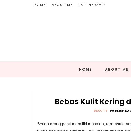
HOME
ABOUT ME
PARTNERSHIP
HOME
ABOUT ME
Bebas Kulit Kering d
BEAUTY
PUBLISHED 
Setiap orang pasti memiliki masalah, termasuk ma
tubuh dan wajah. Untuk itu, aku membutuhkan nutri