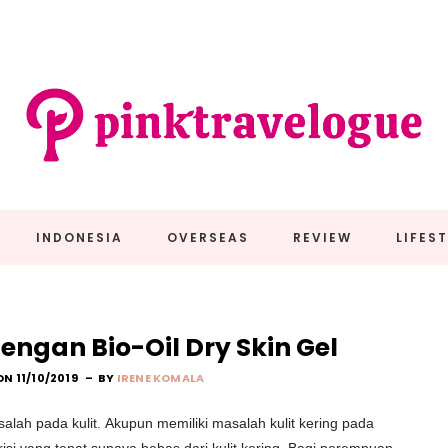
INDONESIA
OVERSEAS
REVIEW
LIFES
engan Bio-Oil Dry Skin Gel
ON 11/10/2019
BY
IRENE KOMALA
salah pada kulit.
Akupun memiliki masalah kulit kering pada
si yang tepat supaya bebas dari kulit kering.
Bagi perempuan