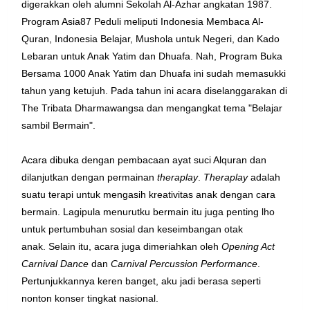
digerakkan oleh alumni Sekolah Al-Azhar angkatan 1987.
Program Asia87 Peduli meliputi Indonesia Membaca Al-
Quran, Indonesia Belajar, Mushola untuk Negeri, dan Kado
Lebaran untuk Anak Yatim dan Dhuafa. Nah, Program
B
uka
Bersama 1000 Anak Yatim dan Dhuafa
ini sudah memasukki
tahun yang ketujuh.
Pada tahun ini acara diselanggarakan di
The Tribata Dharmawangsa dan mengangkat tema
"Belajar
sambil Bermain".
Acara dibuka dengan pembacaan ayat suci Alquran dan
dilanjutkan dengan permainan
theraplay
.
Theraplay
adalah
suatu terapi untuk mengasih kreativitas anak dengan cara
bermain. Lagipula menurutku bermain itu juga penting lho
untuk pertumbuhan sosial dan keseimbangan otak
anak.
Selain itu, acara juga dimeriahkan oleh
Opening Act
Carnival Dance
dan
Carnival Percussion Performance
.
Pertunjukkannya keren banget, aku jadi berasa seperti
nonton konser tingkat nasional.